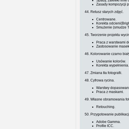
Spady, zalewki linie c
Zasady kompozycji p
44. Retusz starych zdjęć.
Centrowane.
Korekta odcieni(Brig
Smużenie (smudze To
45. Tworzenie projektu wyci
Praca z warstwami 
Zastosowanie masek
46. Kolorowanie czarno biał
Usówanie kolorów.
Korekta wypełnienia
47. Zmiana tła fotografii.
48. Cyfrowa rycina.
Warstwy dopasowani
Praca z maskami.
49. Własne obramowania fot
Retouching.
50. Przygotowanie publikacj
Adobe Gamma.
Profile ICC.