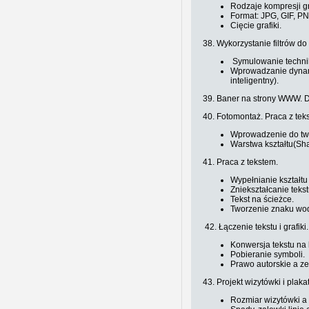
Rodzaje kompresji gr
Format: JPG, GIF, P
Cięcie grafiki.
38. Wykorzystanie filtrów do
Symulowanie technik
Wprowadzanie dynamik
inteligentny).
39. Baner na strony WWW. D
40. Fotomontaż. Praca z teks
Wprowadzenie do two
Warstwa kształtu(Sh
41. Praca z tekstem.
Wypełnianie kształtu
Zniekształcanie teks
Tekst na ścieżce.
Tworzenie znaku wo
42. Łączenie tekstu i grafik
Konwersja tekstu na k
Pobieranie symboli.
Prawo autorskie a z
43. Projekt wizytówki i plaka
Rozmiar wizytówki a