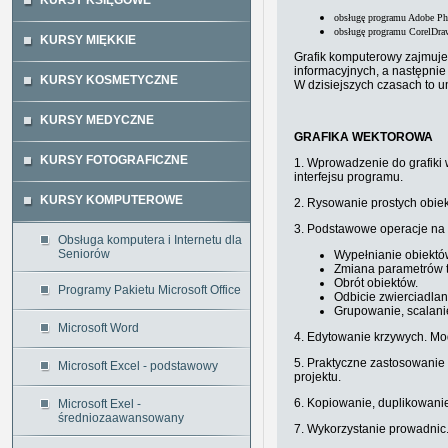
KURSY KSIĘGOWE
obsługę programu Adobe P
obsługę programu CorelDr
KURSY MIĘKKIE
Grafik komputerowy zajmuj
informacyjnych, a następnie 
KURSY KOSMETYCZNE
W dzisiejszych czasach to u
KURSY MEDYCZNE
GRAFIKA WEKTOROWA
KURSY FOTOGRAFICZNE
1. Wprowadzenie do grafik
interfejsu programu.
KURSY KOMPUTEROWE
2. Rysowanie prostych obiekt
3. Podstawowe operacje na 
Obsługa komputera i Internetu dla
Seniorów
Wypełnianie obiektów
Zmiana parametrów t
Obrót obiektów.
Programy Pakietu Microsoft Office
Odbicie zwierciadlan
Grupowanie, scalanie
Microsoft Word
4. Edytowanie krzywych. Mo
5. Praktyczne zastosowanie
Microsoft Excel - podstawowy
projektu.
6. Kopiowanie, duplikowani
Microsoft Exel -
średniozaawansowany
7. Wykorzystanie prowadnic. 