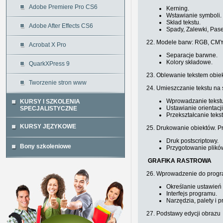
Adobe Premiere Pro CS6
Kerning.
Wstawianie symboli.
Skład tekstu.
Adobe After Effects CS6
Spady, Zalewki, Pase
22. Modele barw: RGB, CMY
Acrobat X Pro
Separacje barwne.
Kolory składowe.
QuarkXPress 9
23. Oblewanie tekstem obie
Tworzenie stron www
24. Umieszczanie tekstu na 
Wprowadzanie tekstu
KURSY I SZKOLENIA
Ustawianie orientacji
SPECJALISTYCZNE
Przekształcanie teks
KURSY JĘZYKOWE
25. Drukowanie obiektów. Pr
Druk postscriptowy.
Bony szkoleniowe
Przygotowanie plikó
GRAFIKA RASTROWA
26. Wprowadzenie do progr
Określanie ustawień
Interfejs programu.
Narzędzia, palety i p
27. Podstawy edycji obrazu