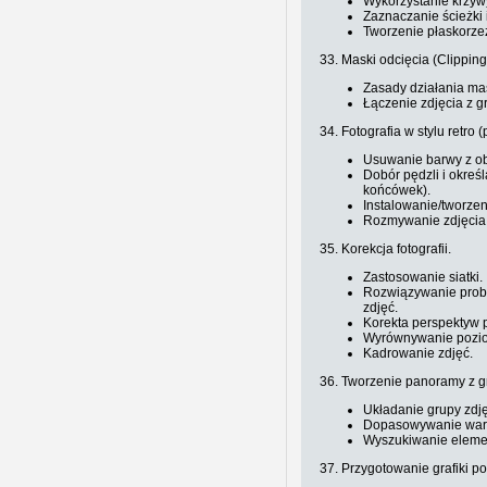
Wykorzystanie krzywy
Zaznaczanie ścieżki 
Tworzenie płaskorze
33. Maski odcięcia (Clippin
Zasady działania mas
Łączenie zdjęcia z gr
34. Fotografia w stylu retro (
Usuwanie barwy z ob
Dobór pędzli i określ
końcówek).
Instalowanie/tworzen
Rozmywanie zdjęcia
35. Korekcja fotografii.
Zastosowanie siatki.
Rozwiązywanie probl
zdjęć.
Korekta perspektyw p
Wyrównywanie pozio
Kadrowanie zdjęć.
36. Tworzenie panoramy z g
Układanie grupy zdj
Dopasowywanie war
Wyszukiwanie eleme
37. Przygotowanie grafiki po