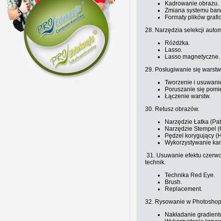
Kadrowanie obrazu.
Zmiana systemu bar
Formaty plików grafi
28. Narzędzia selekcji aut
Różdżka.
Lasso.
Lasso magnetyczne.
29. Posługiwanie się warst
Tworzenie i usuwani
Poruszanie się pomi
Łączenie warstw.
30. Retusz obrazów.
Narzędzie Łatka (Pat
Narzędzie Stempel (
Pędzel korygujący (H
Wykorzystywanie ka
31. Usuwanie efektu czerw
technik.
Technika Red Eye.
Brush.
Replacement.
32. Rysowanie w Photoshop
Nakładanie gradient