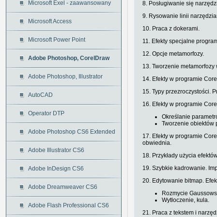
Microsoft Exel - zaawansowany
8. Posługiwanie się narzęd
9. Rysowanie linii narzędzia
Microsoft Access
10. Praca z dokerami.
Microsoft Power Point
11. Efekty specjalne progr
12. Opcje metamorfozy.
Adobe Photoshop, CorelDraw
13. Tworzenie metamorfozy 
Adobe Photoshop, Illustrator
14. Efekty w programie Core
15. Typy przezroczystości. P
AutoCAD
16. Efekty w programie Cor
Operator DTP
Określanie parametr
Tworzenie obiektów 
Adobe Photoshop CS6 Extended
17. Efekty w programie Core
obwiednia.
Adobe Illustrator CS6
18. Przykłady użycia efektów
19. Szybkie kadrowanie. Im
Adobe InDesign CS6
20. Edytowanie bitmap. Efe
Adobe Dreamweaver CS6
Rozmycie Gaussowsk
Wytłoczenie, kula.
Adobe Flash Professional CS6
21. Praca z tekstem i narzę