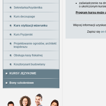
zaświadczenie na dr
o ukończonym kursi
Sekretarka/Asystentka
Program kursu może u
Kurs decoupage
Więcej informacji uzyskas
Kurs stylizacji wizerunku
Zapisz się
on-l
Kurs Fryzjerski
Projektowanie ogrodów, architekt
krajobrazu
Obsługa kasy fiskalnej
Kosztorysant budowlany
KURSY JĘZYKOWE
Bony szkoleniowe