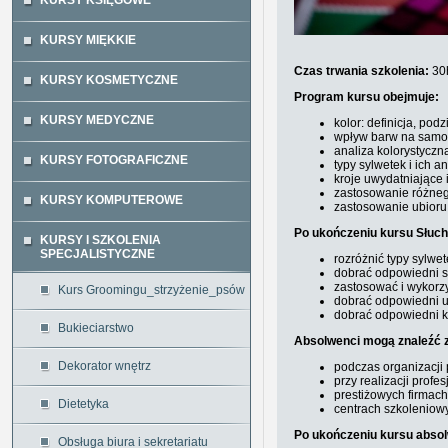
KURSY KSIĘGOWE
KURSY MIĘKKIE
Czas trwania szkolenia:
30
KURSY KOSMETYCZNE
Program kursu obejmuje:
KURSY MEDYCZNE
kolor: definicja, pod
wpływ barw na samo
analiza kolorystyczn
KURSY FOTOGRAFICZNE
typy sylwetek i ich a
kroje uwydatniające 
zastosowanie różneg
KURSY KOMPUTEROWE
zastosowanie ubioru
Po ukończeniu kursu Słucha
KURSY I SZKOLENIA
SPECJALISTYCZNE
rozróżnić typy sylwe
dobrać odpowiedni st
zastosować i wykorzy
Kurs Groomingu_strzyżenie_psów
dobrać odpowiedni u
dobrać odpowiedni k
Bukieciarstwo
Absolwenci mogą znaleźć z
Dekorator wnętrz
podczas organizacj
przy realizacji profe
prestiżowych firmac
Dietetyka
centrach szkoleniow
Po ukończeniu kursu absol
Obsługa biura i sekretariatu