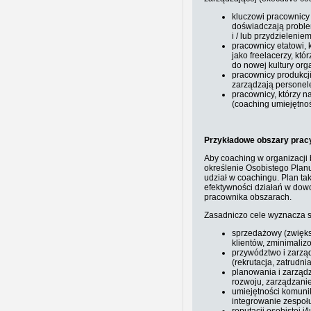
kluczowi pracownicy
doświadczają proble
i / lub przydzieleni
pracownicy etatowi, 
jako freelacerzy, kt
do nowej kultury org
pracownicy produkcji
zarządzają persone
pracownicy, którzy n
(coaching umiejętnoś
Przykładowe obszary prac
Aby coaching w organizacji 
określenie Osobistego Plan
udział w coachingu. Plan t
efektywności działań w dowo
pracownika obszarach.
Zasadniczo cele wyznacza s
sprzedażowy (zwięks
klientów, zminimaliz
przywództwo i zarzą
(rekrutacja, zatrudni
planowania i zarząd
rozwoju, zarządzanie
umiejętności komun
integrowanie zespołu