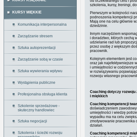
KURSY KSIĘGOWE
od oczekiwanego celu i po
szkolenia, kursy, treningi, 
KURSY MIĘKKIE
Pierwszym w kolejności narz
podnoszenia kompetencji pra
Mają one na celu głównie wz
Komunikacja interpersonalna
dziedzinie.
Innym narzędziem wspomaga
Zarządzanie stresem
i doradztwo, których cechą
udzielanie rad lub propozyc
przez osobę z większym d
Sztuka autoprezentacji
pracownik.
Kolejnym elementem jest co
Zarządzanie sobą w czasie
oraz jak najefektywniejsze 
i umiejętności w codzienny
Sztuka wywierania wpływu
w rozwiązywaniu pojawiający
rozwoju własnego pracownik
Wystąpienia publiczne
Coaching dotyczy rozwoju 
Profesjonalna obsługa klienta
i miękkich
Coaching kompetencji twa
Szkolenie sprzedażowe -
doświadczeniem zawodowym
skuteczny handlowiec
umiejętności i wiedzę potr
wypadku ma na celu zwiększ
Sztuka negocjacji
zmotywowanie pracownika do
działań.
Szkolenia i ścieżki rozwoju
Coaching kompetencji mię