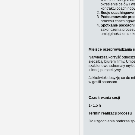
w ramach których nas
określenie celów i 
kontraktu coachingo
Sesje coachingowe z
Podsumowanie pro
procesu coachingow
Spotkanie pocoach
zakończenia procesu
umiejętności oraz ok
Miejsce przeprowadzania 
Największą korzyść odnoszą 
siedzibą/ biurem firmy. Umoż
szablonowe schematy myśle
z innej perspektywy.
Jakkolwiek decyzję co do m
w gestii sponsora.
Czas trwania sesji
1- 1,5 h
Termin realizacji procesu
Do uzgodnienia podczas sp