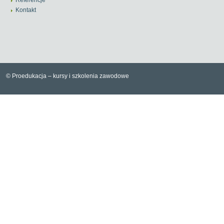
Referencje
Kontakt
© Proedukacja – kursy i szkolenia zawodowe