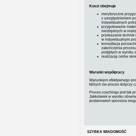
Koszt obejmuje
merytoryczne przyg
z uwzględnieniem po
indywidualnych potrz
przygotowanie mate
niezbędnych w reali
przekazanie technik 
w indywidualnym pro
konsultacja pocoach
zakończenia procesu
podjętych w wyniku 
realizację celów okr
Warunki współpracy
Warunkiem efektywnego proc
których ów proces dotyczy c
Proces coachingu jest tak 
Jakkolwiek w wyniku obserw
postanowień sponsora mogą
SZYBKA WIADOMOŚĆ