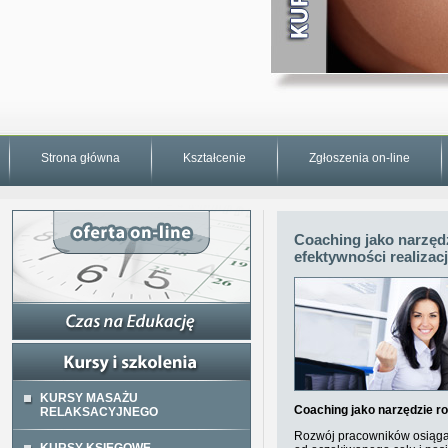
Strona główna
Kształcenie
Zgłoszenia on-line
Coaching jako narzęd
efektywności realizac
KURSY MASAŻU
Coaching jako narzędzie r
RELAKSACYJNEGO
Rozwój pracowników osiąga 