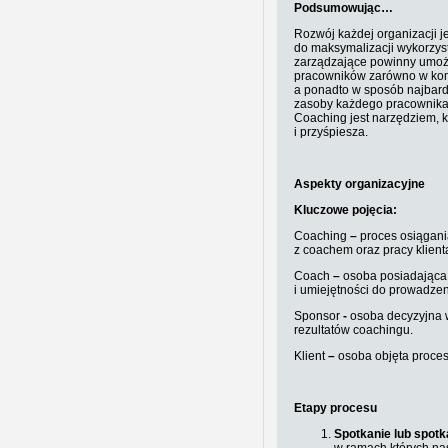
Podsumowując…
Rozwój każdej organizacji 
do maksymalizacji wykorzyst
zarządzające powinny umożl
pracowników zarówno w komp
a ponadto w sposób najbard
zasoby każdego pracownika 
Coaching jest narzędziem, k
i przyśpiesza.
Aspekty organizacyjne
Kluczowe pojęcia:
Coaching
–
proces osiągani
z coachem oraz pracy klien
Coach
–
osoba posiadająca
i umiejętności do prowadze
Sponsor
-
osoba decyzyjna w
rezultatów coachingu.
Klient
–
osoba objęta proce
Etapy procesu
Spotkanie lub spotk