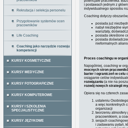
pracowników
potencjale pracownika. Baz
i postawach jednym z główn
indywidualnego sposobu roz
Rekrutacja i selekcja personelu
Coaching dotyczy obszarów, 
Przygotowanie systemów ocen
posiada już niezbęd
pracowników
nabył niezbędne wym
warsztaty, doświadc
Life Coaching
posiada określone ce
posiada doświadczeni
nieformalnych alians
Coaching jako narzędzie rozwoju
kompetencji
Proces coachingu w organ
KURSY KOSMETYCZNE
Najogólniej,
coaching w org
mocnych stron pracownikó
KURSY MEDYCZNE
barier i ograniczeń w celu
o
osiąganie celów indywidua
rozwiązaniu
(a nie na posz
KURSY FOTOGRAFICZNE
rozwój nowych strategii myś
Opiera się na czterech zas
KURSY KOMPUTEROWE
ustaleniu Osobisteg
a więc konkretnych 
KURSY I SZKOLENIA
organizacji
SPECJALISTYCZNE
tworzeniu atmosfery
pracownikiem, a co
KURSY JĘZYKOWE
sesjach coachingowy
i zadawaniu pytań, 