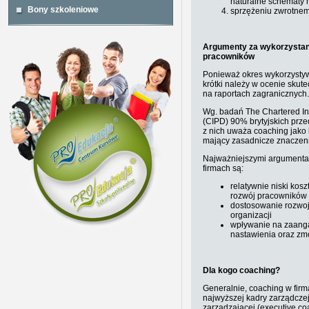
naturalne schematy 
Bony szkoleniowe
sprzężeniu zwrotnem
Argumenty za wykorzystan
pracowników
Ponieważ okres wykorzysty
krótki należy w ocenie skut
na raportach zagranicznych.
Wg. badań The Chartered In
(CIPD) 90% brytyjskich prze
z nich uważa coaching jako
mający zasadnicze znaczenie 
Najważniejszymi argumentam
firmach są:
relatywnie niski kos
rozwój pracowników
dostosowanie rozwoj
organizacji
wpływanie na zaang
nastawienia oraz z
Dla kogo coaching?
Generalnie, coaching w fir
najwyższej kadry zarządczej
zarządzającej (executive co