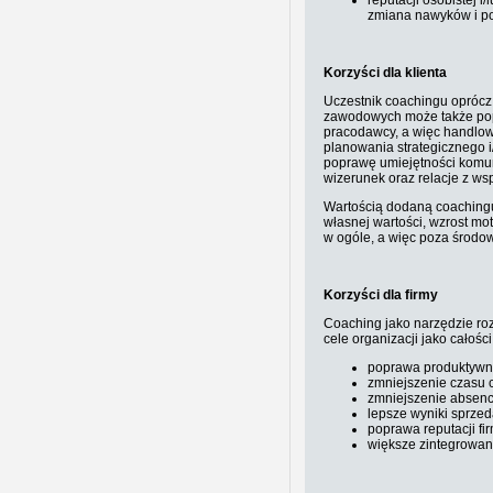
reputacji osobistej i
zmiana nawyków i pos
Korzyści dla klienta
Uczestnik coachingu oprócz
zawodowych może także pop
pracodawcy, a więc handlow
planowania strategicznego i
poprawę umiejętności komu
wizerunek oraz relacje z w
Wartością dodaną coachingu
własnej wartości, wzrost mot
w ogóle, a więc poza środo
Korzyści dla firmy
Coaching jako narzędzie r
cele organizacji jako całośc
poprawa produktywn
zmniejszenie czasu 
zmniejszenie absencj
lepsze wyniki sprze
poprawa reputacji fi
większe zintegrowa