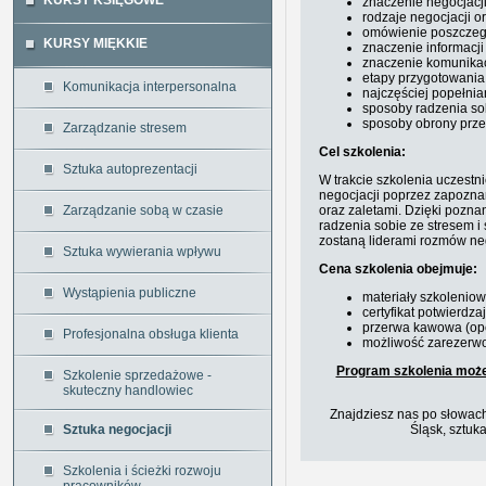
KURSY KSIĘGOWE
znaczenie negocjacj
rodzaje negocjacji or
omówienie poszczegó
KURSY MIĘKKIE
znaczenie informacji
znaczenie komunikac
etapy przygotowania 
Komunikacja interpersonalna
najczęściej popełni
sposoby radzenia sob
sposoby obrony prze
Zarządzanie stresem
Cel szkolenia:
Sztuka autoprezentacji
W trakcie szkolenia uczest
negocjacji poprzez zapoznan
Zarządzanie sobą w czasie
oraz zaletami. Dzięki pozn
radzenia sobie ze stresem 
zostaną liderami rozmów ne
Sztuka wywierania wpływu
Cena szkolenia obejmuje:
Wystąpienia publiczne
materiały szkolenio
certyfikat potwierdz
przerwa kawowa (opc
Profesjonalna obsługa klienta
możliwość zarezerwo
Program szkolenia może
Szkolenie sprzedażowe -
skuteczny handlowiec
Znajdziesz nas po słowach
Sztuka negocjacji
Śląsk, sztuka
Szkolenia i ścieżki rozwoju