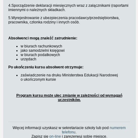
4.Sporządzenie deklaracji miesięcznych wraz z załącznikami (raportami
imiennymi o należnych składkach.
5.Wyrejestrowanie z ubezpieczenia pracodawcy/przedsiębiorstwa,
pracownika, członka rodziny i innych osób.
Absolwenci mogą znaleźć zatrudnienie:
w biurach rachunkowych
jako samodzielni księgowi
w biurach podatkowych
urzędach
Po ukończeniu kursu absolwent otrzymuje:
zaświadczenie na druku Ministerstwa Edukacji Narodowej
o ukończonym kursie
Program kursu może ulec zmianie w zależności od wymagań
uczestników.
Więcej informacji uzyskasz w sekretariacie szkoły lub pod
numerem
telefonu
.
Zapisz się
on-line
i zarezerwuj sobie miejsce.