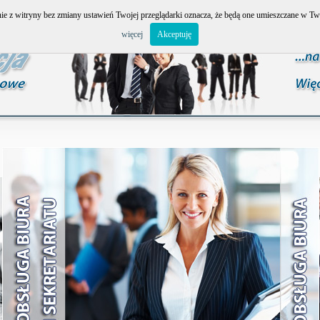
anie z witryny bez zmiany ustawień Twojej przeglądarki oznacza, że będą one umieszczane w 
więcej
Akceptuję